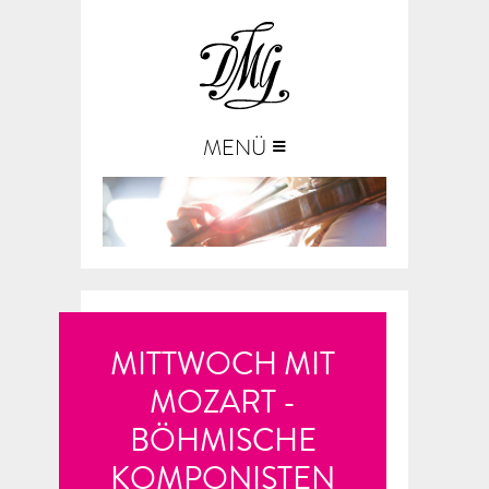
≡
MENÜ
MITTWOCH MIT
MOZART -
BÖHMISCHE
KOMPONISTEN