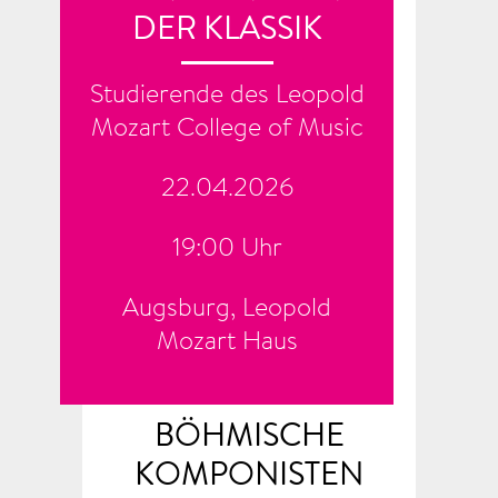
DER KLASSIK
Studierende des Leopold
Mozart College of Music
22.04.2026
19:00 Uhr
Augsburg, Leopold
Mozart Haus
BÖHMISCHE
KOMPONISTEN