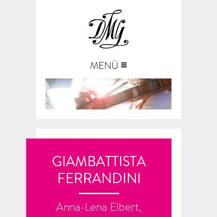
≡
MENÜ
GIAMBATTISTA
FERRANDINI
Anna-Lena Elbert,