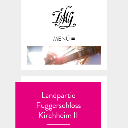
≡
MENÜ
Landpartie
Fuggerschloss
Kirchheim II