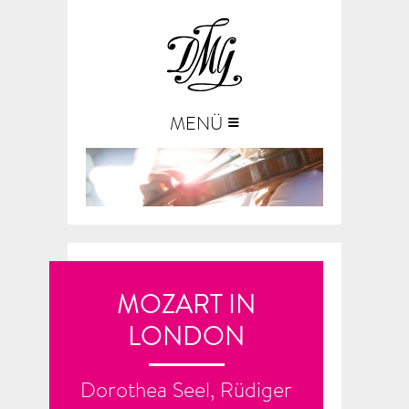
≡
MENÜ
MOZART IN
LONDON
Dorothea Seel, Rüdiger