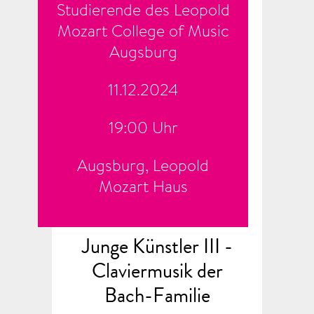
Studierende des Leopold
Mozart College of Music
Augsburg
11.12.2024
19:00 Uhr
Augsburg, Leopold
Mozart Haus
Junge Künstler III -
Claviermusik der
Bach-Familie