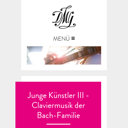
≡
MENÜ
Junge Künstler III -
Claviermusik der
Bach-Familie