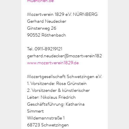
muenchen.de
Mozartverein 1829 e.V. NÜRNBERG
Gerhard Neudecker
Ginsterweg 26
90552 Röthenbach
Tel. 0911-89219121
gerhard.neudecker@mozartverein1829.de
www.mozartverein1829.de
Mozartgesellschaft
Schwetzingen
e.V.
1. Vorsitzende: Rosa Grünstein
2. Vorsitzender & künstlerischer
Leiter: Nikolaus Friedrich
Geschäftsführung: Katharina
Simmert
Wildemannstraße 1
68723 Schwetzingen