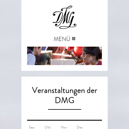
≡
MENÜ
Veranstaltungen der
DMG
Sep
Okt
Nov
Dez