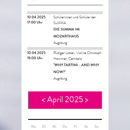
10.04.2025
Schülerinnen und Schüler der
17:00 Uhr
SuMMA
DIE SUMMA IM
MOZARTHAUS
Augsburg
10.04.2025
Rüdiger Lotter, Violine Christoph
19:00 Uhr
Hammer, Cembalo
"WHY TARTINI... AND WHY
NOW?"
Augsburg
<
April 2025
>
Mo
Di
Mi
Do
Fr
Sa
So