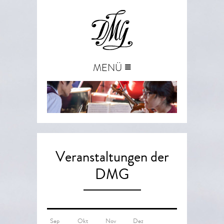
≡
MENÜ
Veranstaltungen der
DMG
Sep
Okt
Nov
Dez