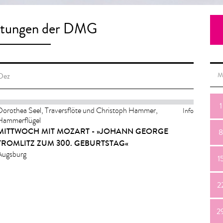
ltungen der DMG
Dez
M
1
Dorothea Seel, Traversflöte und Christoph Hammer,
Info
Hammerflügel
MITTWOCH MIT MOZART - »JOHANN GEORGE
8
TROMLITZ ZUM 300. GEBURTSTAG«
Augsburg
1
2
2